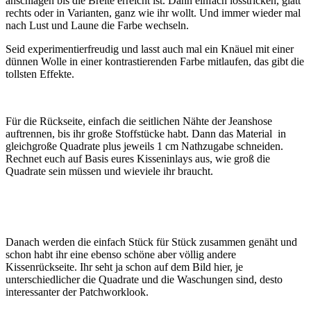
anschlagen bis die Breite erreicht ist. Dann einfach losstricken, glatt
rechts oder in Varianten, ganz wie ihr wollt. Und immer wieder mal
nach Lust und Laune die Farbe wechseln.
Seid experimentierfreudig und lasst auch mal ein Knäuel mit einer
dünnen Wolle in einer kontrastierenden Farbe mitlaufen, das gibt die
tollsten Effekte.
Für die Rückseite, einfach die seitlichen Nähte der Jeanshose
auftrennen, bis ihr große Stoffstücke habt. Dann das Material in
gleichgroße Quadrate plus jeweils 1 cm Nathzugabe schneiden.
Rechnet euch auf Basis eures Kisseninlays aus, wie groß die
Quadrate sein müssen und wieviele ihr braucht.
Danach werden die einfach Stück für Stück zusammen genäht und
schon habt ihr eine ebenso schöne aber völlig andere
Kissenrückseite. Ihr seht ja schon auf dem Bild hier, je
unterschiedlicher die Quadrate und die Waschungen sind, desto
interessanter der Patchworklook.