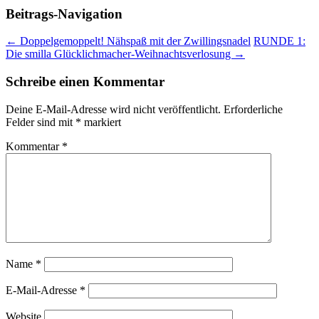
Beitrags-Navigation
←
Doppelgemoppelt! Nähspaß mit der Zwillingsnadel
RUNDE 1:
Die smilla Glücklichmacher-Weihnachtsverlosung
→
Schreibe einen Kommentar
Deine E-Mail-Adresse wird nicht veröffentlicht.
Erforderliche
Felder sind mit
*
markiert
Kommentar
*
Name
*
E-Mail-Adresse
*
Website