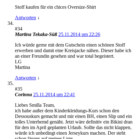
Stoff kaufen für ein chices Oversize-Shirt
Antworten
↓
#34
Martina Tekaka-Süß
25.11.2014 um 22:26
Ich würde gerne mit dem Gutschein einen schönen Stoff
erwerben und damit eine Kreisjacke nähen. Dieser habe ich
an einer Freundin gesehen und war total begeistert.
LG
Martina
Antworten
↓
#35
Corinna
25.11.2014 um 22:41
Liebes Smilla Team,
ich habe außer dem Kinderkleidungs-Kurs schon den
Dessouskurs gemacht und mir einen BH, einen Slip und ein
tolles Unterhemd genäht. Jetzt wäre definitiv ein Bikini dran
für den im April geplanten Urlaub. Sollte das nicht klappen,
würde ich unbedingt einen Jerseykurs machen. Der steht
schon länger auf meiner Liste.