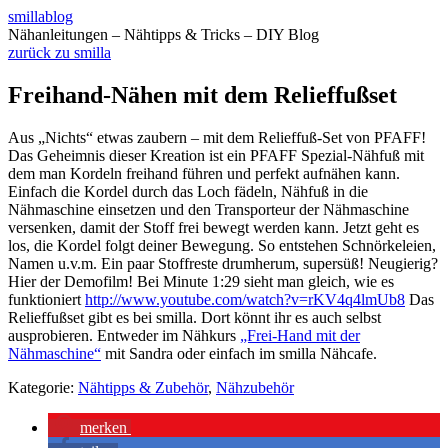
smillablog
Nähanleitungen – Nähtipps & Tricks – DIY Blog
zurück zu smilla
Freihand-Nähen mit dem Relieffußset
Aus „Nichts“ etwas zaubern – mit dem Relieffuß-Set von PFAFF!
Das Geheimnis dieser Kreation ist ein PFAFF Spezial-Nähfuß mit
dem man Kordeln freihand führen und perfekt aufnähen kann.
Einfach die Kordel durch das Loch fädeln, Nähfuß in die
Nähmaschine einsetzen und den Transporteur der Nähmaschine
versenken, damit der Stoff frei bewegt werden kann. Jetzt geht es
los, die Kordel folgt deiner Bewegung. So entstehen Schnörkeleien,
Namen u.v.m. Ein paar Stoffreste drumherum, supersüß! Neugierig?
Hier der Demofilm! Bei Minute 1:29 sieht man gleich, wie es
funktioniert
http://www.youtube.com/watch?v=rKV4q4lmUb8
Das
Relieffußset gibt es bei smilla. Dort könnt ihr es auch selbst
ausprobieren. Entweder im Nähkurs
„Frei-Hand mit der
Nähmaschine“
mit Sandra oder einfach im smilla Nähcafe.
Kategorie:
Nähtipps & Zubehör
,
Nähzubehör
merken