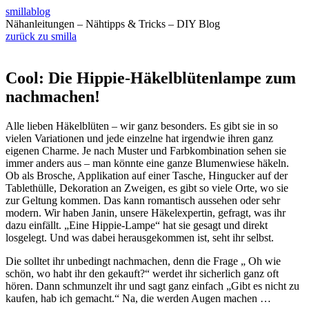
smillablog
Nähanleitungen – Nähtipps & Tricks – DIY Blog
zurück zu smilla
Cool: Die Hippie-Häkelblütenlampe zum
nachmachen!
Alle lieben Häkelblüten – wir ganz besonders. Es gibt sie in so
vielen Variationen und jede einzelne hat irgendwie ihren ganz
eigenen Charme. Je nach Muster und Farbkombination sehen sie
immer anders aus – man könnte eine ganze Blumenwiese häkeln.
Ob als Brosche, Applikation auf einer Tasche, Hingucker auf der
Tablethülle, Dekoration an Zweigen, es gibt so viele Orte, wo sie
zur Geltung kommen. Das kann romantisch aussehen oder sehr
modern. Wir haben Janin, unsere Häkelexpertin, gefragt, was ihr
dazu einfällt. „Eine Hippie-Lampe“ hat sie gesagt und direkt
losgelegt. Und was dabei herausgekommen ist, seht ihr selbst.
Die solltet ihr unbedingt nachmachen, denn die Frage „ Oh wie
schön, wo habt ihr den gekauft?“ werdet ihr sicherlich ganz oft
hören. Dann schmunzelt ihr und sagt ganz einfach „Gibt es nicht zu
kaufen, hab ich gemacht.“ Na, die werden Augen machen …