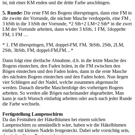
ist, mit einer KM enden und die dritte Farbe anschlingen.
5. Runde:
Die erste FM des Bogens überspringen, dann eine FM in
die zweite der Vorrunde, die nächste Masche verdoppeln, eine FM ,
3 hStb in die 3 hStb der Vorrunde, *2 Stb+2 LM+2 Stb* in die zwei
LM der Vorrunde arbeiten, dann wieder 3 hStb, 1 FM, 1doppelte
FM, 1 FM …
* 1. FM überspringen, FM, doppel-FM, FM, 3hStb, 2Stb, 2LM,
2Stb, 3hStb, FM, doppel-FM,FM…*
Dann folgt eine dreifache Abnahme, d.h. in die letzte Masche des
Bogens einstechen, den Faden holen, in die FM zwischen den
Bögen einstechen und den Faden holen, dann in die erste Masche
des nächsten Bogens einstechen und den Faden holen. Nun liegen
vier Schlingen auf der Nadel, welche zusammen abgemascht
werden. Danach dieselbe Maschenfolge des vorherigen Bogens
arbeiten. So werden alle Bögen nacheinander abgearbeitet. Man
kann je nach Wunsch einfarbig arbeiten oder auch nach jeder Runde
die Farbe wechseln.
Fertigstellung Lampenschirm
Da das Festnähen der Häkelblumen bei einem solchen
Lampenschirm zu umständlich wäre, haben wir die Häkelblumen
einfach mit kleinen Nadeln festgesteckt. Dabei sehr vorsichtig sein,