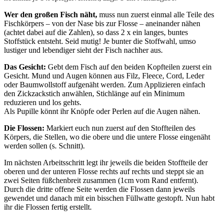
Wer den großen Fisch näht,
muss nun zuerst einmal alle Teile des
Fischkörpers – von der Nase bis zur Flosse – aneinander nähen
(achtet dabei auf die Zahlen), so dass 2 x ein langes, buntes
Stoffstück entsteht. Seid mutig! Je bunter die Stoffwahl, umso
lustiger und lebendiger sieht der Fisch nachher aus.
Das Gesicht:
Gebt dem Fisch auf den beiden Kopfteilen zuerst ein
Gesicht. Mund und Augen können aus Filz, Fleece, Cord, Leder
oder Baumwollstoff aufgenäht werden. Zum Applizieren einfach
den Zickzackstich anwählen, Stichlänge auf ein Minimum
reduzieren und los gehts.
Als Pupille könnt ihr Knöpfe oder Perlen auf die Augen nähen.
Die Flossen:
Markiert euch nun zuerst auf den Stoffteilen des
Körpers, die Stellen, wo die obere und die untere Flosse eingenäht
werden sollen (s. Schnitt).
Im nächsten Arbeitsschritt legt ihr jeweils die beiden Stoffteile der
oberen und der unteren Flosse rechts auf rechts und steppt sie an
zwei Seiten füßchenbreit zusammen (1cm vom Rand entfernt).
Durch die dritte offene Seite werden die Flossen dann jeweils
gewendet und danach mit ein bisschen Füllwatte gestopft. Nun habt
ihr die Flossen fertig erstellt.