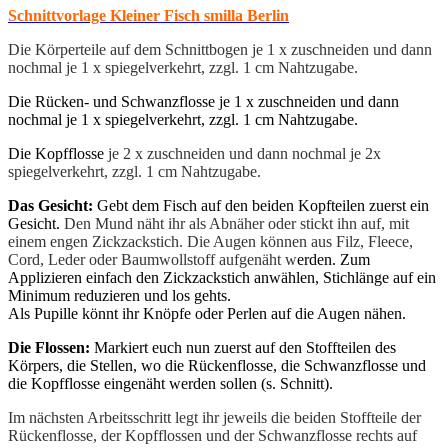
Schnittvorlage Kleiner Fisch smilla Berlin
Die Körperteile auf dem Schnittbogen je 1 x zuschneiden und dann
nochmal je 1 x spiegelverkehrt, zzgl. 1 cm Nahtzugabe.
Die Rücken- und Schwanzflosse je 1 x zuschneiden und dann
nochmal je 1 x spiegelverkehrt, zzgl. 1 cm Nahtzugabe.
Die Kopfflosse
je 2 x zuschneiden und dann nochmal je 2x
spiegelverkehrt, zzgl. 1 cm Nahtzugabe.
Das Gesicht:
Gebt dem Fisch auf den beiden Kopfteilen zuerst ein
Gesicht.
Den Mund näht ihr als Abnäher oder stickt ihn auf, mit
einem engen Zickzackstich. Die Augen können aus Filz, Fleece,
Cord, Leder oder Baumwollstoff aufgenäht w
erden. Zum
Applizieren einfach den Zickzackstich anwählen, Stichlänge auf ein
Minimum reduzieren und los gehts.
Als Pupille könnt ihr Knöpfe oder Perlen auf die Augen nähen.
Die Flossen:
Markiert euch nun zuerst auf den Stoffteilen des
Körpers, die Stellen, wo die Rückenflosse, die Schwanzflosse und
die Kopfflosse eingenäht werden sollen (s. Schnitt).
Im nächsten Arbeitsschritt legt ihr jeweils die beiden Stoffteile der
Rückenflosse, der Kopfflossen und der Schwanzflosse rechts auf