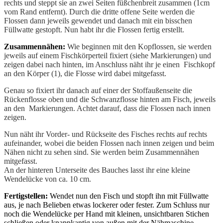
rechts und steppt sie an zwei Seiten füßchenbreit zusammen (1cm
vom Rand entfernt). Durch die dritte offene Seite werden die
Flossen dann jeweils gewendet und danach mit ein bisschen
Füllwatte gestopft. Nun habt ihr die Flossen fertig erstellt.
Zusammennähen:
Wie beginnen mit den Kopflossen, sie werden
jeweils auf einem Fischkörperteil fixiert (siehe Markierungen) und
zeigen dabei nach hinten, im Anschluss näht ihr je einen Fischkopf
an den Körper (1), die Flosse wird dabei mitgefasst.
Genau so fixiert ihr danach auf einer der Stoffaußenseite die
Rückenflosse oben und die Schwanzflosse hinten am Fisch, jeweils
an den Markierungen. Achtet darauf, dass die Flossen nach innen
zeigen.
Nun näht ihr Vorder- und Rückseite des Fisches rechts auf rechts
aufeinander, wobei die beiden Flossen nach innen zeigen und beim
Nähen nicht zu sehen sind. Sie werden beim Zusammennähen
mitgefasst.
An der hinteren Unterseite des Bauches lasst ihr eine kleine
Wendelücke von ca. 10 cm.
Fertigstellen:
Wendet nun den Fisch und stopft ihn mit Füllwatte
aus, je nach Belieben etwas lockerer oder fester. Zum Schluss nur
noch die Wendelücke per Hand mit kleinen, unsichtbaren Stichen
schließen oder knappkantig von außen mit der Nähmaschine