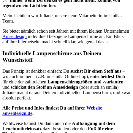
🙂
Immer wenn Du denkst es geht nicht mehr, kommt von
irgendwo ein Lichtlein her.
Mein Lichtlein war Juliane, unsere neue Mitarbeiterin im smilla-
Team.
Sie bietet nämlich schon seit Jahren mit ihrem kleinen Unternehmen
Amseldesign
individuell bezogene Lampenschirme an. Ein Blick
auf ihre Internetseite macht schnell klar, wie genial das ist.
Individuelle Lampenschirme aus Deinem
Wunschstoff
Das Prinzip ist denkbar einfach: Du
suchst Dir einen Stoff aus
–
wo auch immer – (z.B. im smilla Onlineshop),
entscheidest Dich
für eine der zahlreichen
Lampenschirmgrößen und -varianten
und
schickst den Stoff an Amseldesign
(oder auch an smilla).
Juliane macht daraus Deinen individuellen Lampenschirm, und zwar
absolut perfekt.
Alle Preise und Infos findest Du auf ihrer
Website
amseldesign.de
.
Wahlweise kannst Du dann auch die
Aufhängung mit dem
Leuchtmitteleinsatz
dazu bestellen oder den
Fuß für eine