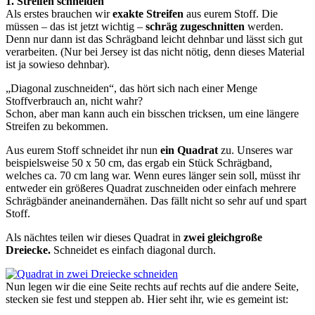
1. Streifen schneiden
Als erstes brauchen wir
exakte Streifen
aus eurem Stoff. Die
müssen – das ist jetzt wichtig –
schräg zugeschnitten
werden.
Denn nur dann ist das Schrägband leicht dehnbar und lässt sich gut
verarbeiten. (Nur bei Jersey ist das nicht nötig, denn dieses Material
ist ja sowieso dehnbar).
„Diagonal zuschneiden“, das hört sich nach einer Menge
Stoffverbrauch an, nicht wahr?
Schon, aber man kann auch ein bisschen tricksen, um eine längere
Streifen zu bekommen.
Aus eurem Stoff schneidet ihr nun
ein Quadrat
zu. Unseres war
beispielsweise 50 x 50 cm, das ergab ein Stück Schrägband,
welches ca. 70 cm lang war. Wenn eures länger sein soll, müsst ihr
entweder ein größeres Quadrat zuschneiden oder einfach mehrere
Schrägbänder aneinandernähen. Das fällt nicht so sehr auf und spart
Stoff.
Als nächtes teilen wir dieses Quadrat in
zwei gleichgroße
Dreiecke.
Schneidet es einfach diagonal durch.
Nun legen wir die eine Seite rechts auf rechts auf die andere Seite,
stecken sie fest und steppen ab. Hier seht ihr, wie es gemeint ist: