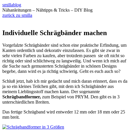
smillablog
Nähanleitungen – Nähtipps & Tricks – DIY Blog
zurück zu smilla
Individuelle Schrägbänder machen
Vorgefalzte Schrägbänder sind schon eine praktische Erfindung, um
Kanten ordentlich und dekorativ einzufassen. Es gibt sie zwar in
sehr vielen Farben zu kaufen, aber trotzdem passen sie oft nicht so
richtig oder sind schlichtweg zu langweilig. Und wenn ich mich auf
die Suche nach gemusterten Schrägbänder in schönen Designs
begebe, dann wird es ja richtig schwierig. Geht es euch auch so?
Schluß jetzt, hab ich mir gedacht und mich daran erinnert, dass es da
ja so ein kleines Teilchen gibt, mit dem ich Schrägbänder aus
meinem Lieblingsstoff machen kann. Der sogenannte
Schrägbandformer,
zum Beispiel von PRYM. Den gibt es in 3
unterschiedlichen Breiten.
Das fertige Schrägband wird entweder
12 mm oder 18 mm oder 25
mm bre
it.