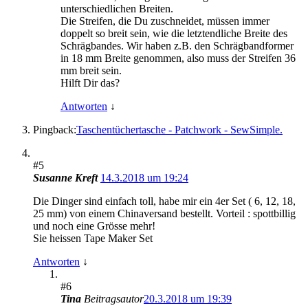
unterschiedlichen Breiten.
Die Streifen, die Du zuschneidet, müssen immer
doppelt so breit sein, wie die letztendliche Breite des
Schrägbandes. Wir haben z.B. den Schrägbandformer
in 18 mm Breite genommen, also muss der Streifen 36
mm breit sein.
Hilft Dir das?
Antworten
↓
Pingback:
Taschentüchertasche - Patchwork - SewSimple.
#5
Susanne Kreft
14.3.2018 um 19:24
Die Dinger sind einfach toll, habe mir ein 4er Set ( 6, 12, 18,
25 mm) von einem Chinaversand bestellt. Vorteil : spottbillig
und noch eine Grösse mehr!
Sie heissen Tape Maker Set
Antworten
↓
#6
Tina
Beitragsautor
20.3.2018 um 19:39