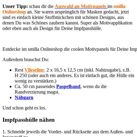
Unser Tipp:
schau dir die
Auswahl an Motivpanels
im
smilla
Onlineshop
an. Sie waren ursprünglich für Masken gedacht, jetzt
sind es einfach kleine Stoffstückchen mit schönen Designs, aus
denen Du was Schönes zaubern kannst. Super als Motivapplikation
oder eben auch als Design für Deine Impfpasshülle.
Entdecke im smilla Onlineshop die coolen Motivpanels für Deine Imp
Außerdem brauchst Du:
Rest
Vlieseline
,
2 x 16,5 x 12,5 cm (inkl. Nahtzugabe), z.B.
H 250 (oder auch ein anderes. Es ist einfach gut, die Hülle ein
wenig zu verstärken.)
Ca. 50 cm passendes
Paspelband
, wenn du die
Randverzierung magst.
Nähgarn
Und schon geht es los.
Impfpasshülle nähen
1. Schneide jeweils die Vorder- und Rückseite aus dem Außen- und