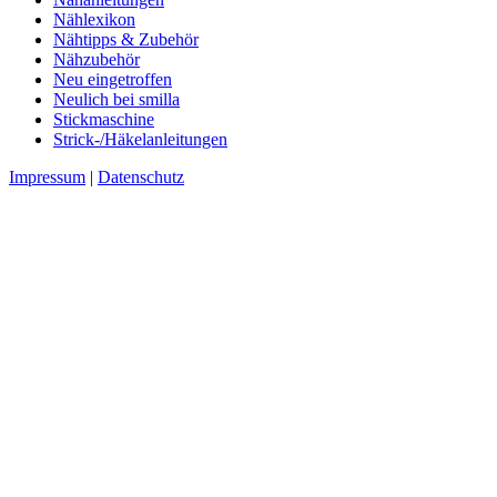
Nählexikon
Nähtipps & Zubehör
Nähzubehör
Neu eingetroffen
Neulich bei smilla
Stickmaschine
Strick-/Häkelanleitungen
Impressum
|
Datenschutz