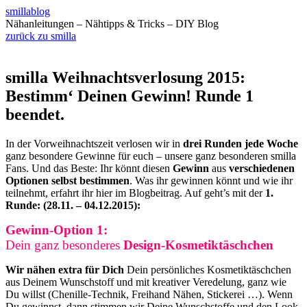
smillablog
Nähanleitungen – Nähtipps & Tricks – DIY Blog
zurück zu smilla
smilla Weihnachtsverlosung 2015:
Bestimm‘ Deinen Gewinn! Runde 1
beendet.
In der Vorweihnachtszeit verlosen wir in
drei Runden
jede Woche
ganz besondere Gewinne für euch – unsere ganz besonderen smilla
Fans. Und das Beste: Ihr könnt diesen
Gewinn
aus
verschiedenen
Optionen
selbst bestimmen
. Was ihr gewinnen könnt und wie ihr
teilnehmt, erfahrt ihr hier im Blogbeitrag. Auf geht’s mit der
1.
Runde: (28.11. – 04.12.2015):
Gewinn-Option 1:
Dein ganz besonderes
Design-Kosmetiktäschchen
Wir nähen extra für Dich
Dein persönliches Kosmetiktäschchen
aus Deinem Wunschstoff und mit kreativer Veredelung, ganz wie
Du willst (Chenille-Technik, Freihand Nähen, Stickerei …). Wenn
Du gewinnst, dann stimmen wir Deine Wunschstoffe und den Look