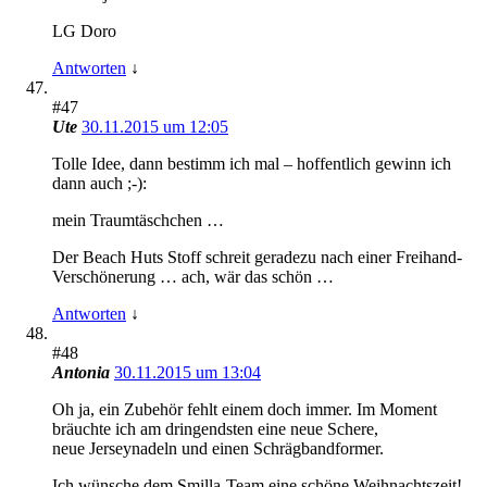
LG Doro
Antworten
↓
#47
Ute
30.11.2015 um 12:05
Tolle Idee, dann bestimm ich mal – hoffentlich gewinn ich
dann auch ;-):
mein Traumtäschchen …
Der Beach Huts Stoff schreit geradezu nach einer Freihand-
Verschönerung … ach, wär das schön …
Antworten
↓
#48
Antonia
30.11.2015 um 13:04
Oh ja, ein Zubehör fehlt einem doch immer. Im Moment
bräuchte ich am dringendsten eine neue Schere,
neue Jerseynadeln und einen Schrägbandformer.
Ich wünsche dem Smilla-Team eine schöne Weihnachtszeit!