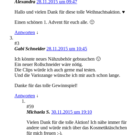
Alexandra
28.11.2015 um 09:47
Hallo und vielen Dank für diese tolle Weihnachtsaktion. ♥
Einen schönen 1. Advent für euch alle. 🙂
Antworten
↓
#3
Gabi Schneider
28.11.2015 um 10:45
Ich könnte neues Nähzubehör gebrauchen 🙂
Ein neuer Rollschneider wäre nötig.
Die Clips würde ich auch gerne mal testen.
Und die Variozange wünsche ich mir auch schon lange.
Danke für das tolle Gewinnspiel!
Antworten
↓
#59
Michaela S.
30.11.2015 um 19:10
Vielen Dank für die tolle Aktion! Ich nähe immer für
andere und würde mich über das Kosmetiktäschchen
für mich freuen :-).