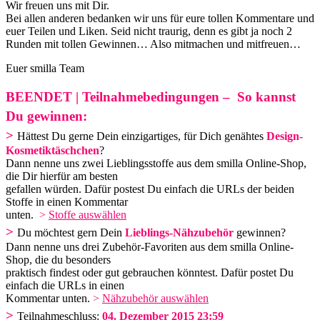
Wir freuen uns mit Dir.
Bei allen anderen bedanken wir uns für eure tollen Kommentare und
euer Teilen und Liken. Seid nicht traurig, denn es gibt ja noch 2
Runden mit tollen Gewinnen… Also mitmachen und mitfreuen…
Euer smilla Team
BEENDET | Teilnahmebedingungen – So kannst
Du gewinnen:
>
Hättest Du gerne Dein einzigartiges, für Dich genähtes
Design-
Kosmetiktäschchen
?
Dann nenne uns zwei Lieblingsstoffe aus dem smilla Online-Shop,
die Dir hierfür am besten
gefallen würden. Dafür postest Du einfach die URLs der beiden
Stoffe in einen Kommentar
unten.
>
Stoffe auswählen
>
Du möchtest gern Dein
Lieblings-Nähzubehör
gewinnen?
Dann nenne uns drei Zubehör-Favoriten aus dem smilla Online-
Shop, die du besonders
praktisch findest oder gut gebrauchen könntest. Dafür postet Du
einfach die URLs in einen
Kommentar unten.
>
Nähzubehör auswählen
>
Teilnahmeschluss:
04. Dezember 2015 23:59